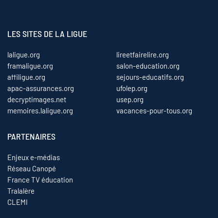
LES SITES DE LA LIGUE
laligue.org
lireetfairelire.org
framaligue.org
salon-education.org
affiligue.org
sejours-educatifs.org
apac-assurances.org
ufolep.org
decryptimages.net
usep.org
memoires.laligue.org
vacances-pour-tous.org
PARTENAIRES
Enjeux e-médias
Réseau Canopé
France TV éducation
Tralalère
CLEMI