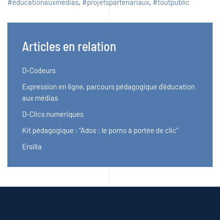
#éducationauxmédias
,
#projetspartenariaux
,
#toutpublic
Articles en relation
D-Codeurs
Expression en ligne, parcours pédagogique d’éducation
aux médias
D-Clics numériques
Kit pédagogique : "Ados : le porno à portée de clic"
Ersilia